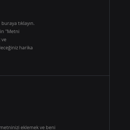
buraya tıklayın.
çin "Metni
z ve
leceğiniz harika
metninizi eklemek ve beni