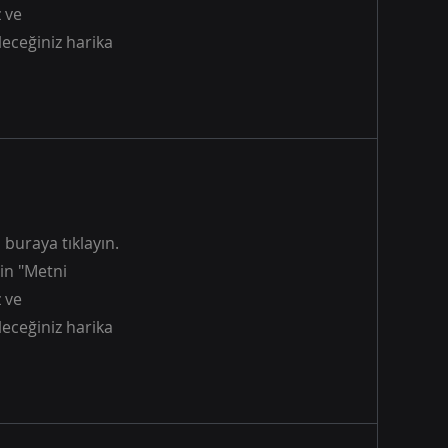
z ve
leceğiniz harika
buraya tıklayın.
çin "Metni
z ve
leceğiniz harika