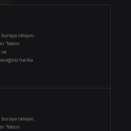
buraya tıklayın.
çin "Metni
z ve
leceğiniz harika
buraya tıklayın.
çin "Metni